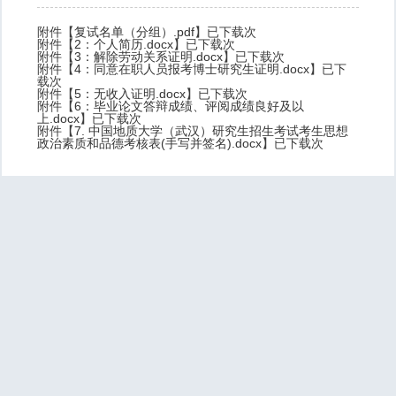
附件【
复试名单（分组）.pdf
】已下载
次
附件【
2：个人简历.docx
】已下载
次
附件【
3：解除劳动关系证明.docx
】已下载
次
附件【
4：同意在职人员报考博士研究生证明.docx
】已下
载
次
附件【
5：无收入证明.docx
】已下载
次
附件【
6：毕业论文答辩成绩、评阅成绩良好及以
上.docx
】已下载
次
附件【
7. 中国地质大学（武汉）研究生招生考试考生思想
政治素质和品德考核表(手写并签名).docx
】已下载
次