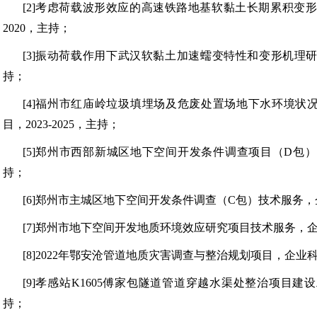
[2]
考虑荷载波形效应的高速铁路地基软黏土长期累积变
2020，主持；
[3]
振动荷载作用下武汉软黏土加速蠕变特性和变形机理
持；
[4]
福州市红庙岭垃圾填埋场及危废处置场地下水环境状
目，
2023-2025，主持；
[5]
郑州市西部新城区地下空间开发条件调查项目（
D包）
持；
[6]
郑州市主城区地下空间开发条件调查（
C包）技术服务，企
[7]
郑州市地下空间开发地质环境效应研究项目技术服务，
[8]
2022年鄂安沧管道地质灾害调查与整治规划项目，企业科技攻
[9]
孝感站
K1605傅家包隧道管道穿越水渠处整治项目建设工
持；