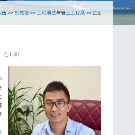
队伍
>>
副教授
>>
工程地质与岩土工程系
>>
正文
8
点击量:
。
学
研
生
基
基
、
余