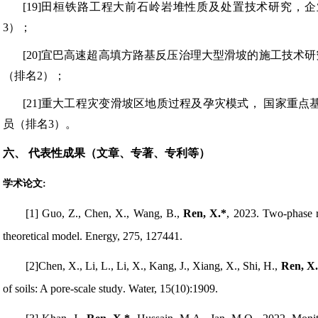
[19]
田桓铁路工程大前石岭岩堆性质及处置技术研究，企
3）；
[20]
宜巴高速超高填方路基反压治理大型滑坡的施工技术研
（排名2）；
[21]
重大工程灾变滑坡区地质过程及孕灾模式，
国家重点
员（排名3）。
六、
代表性成果（文章、专著、专利等）
学术论文
:
[1] Guo, Z., Chen, X., Wang, B.,
Ren, X.*
, 2023.
Two-phase r
theoretical model
. Energy, 275, 127441.
[2]Chen, X., Li, L., Li, X., Kang, J., Xiang, X., Shi, H.,
Ren, X
of
s
oils: A
p
ore-
s
cale
s
tudy
. Water, 15(10):1909.