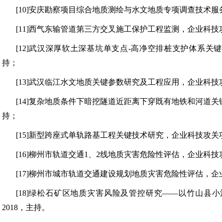
[10]
安庆勘察项目综合地质测绘与水文地质专项调查技术服
[11]
西气东输管道第三方交叉施工保护工程监测，企业科技
[12]
武汉深厚软土深基坑单支点
-高净空排桩支护体系关键技
持；
[13]
武汉临江水文地质关键参数研究及工程应用，企业科技
[14]
复杂地质条件下暗挖隧道近距离下穿既有地铁和河道关
持；
[15]
新型跨座式单轨路基工程关键技术研究，企业科技攻关
[16]
柳州市轨道交通
1、2线地质灾害危险性评估，企业科技攻关
[17]
柳州市城市轨道交通建设规划地质灾害危险性评估，企
[18]
绿松石矿区地质灾害风险及管控研究
——以竹山县小
2018，主持。