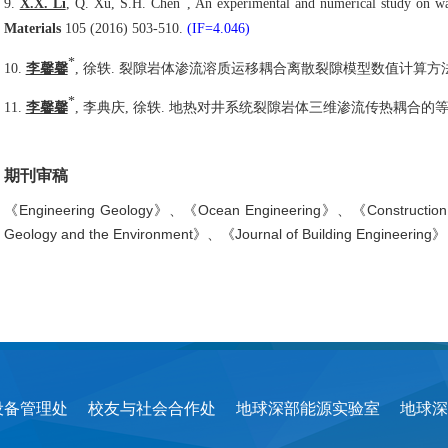
9.
X.X. Li
, Q. Xu, S.H. Chen
, An experimental and numerical study on wa
Materials
105 (2016) 503-510.
(IF=4.046)
*
10.
李馨馨
, 徐轶. 裂隙岩体渗流溶质运移耦合离散裂隙模型数值计算方法
*
11.
李馨馨
, 李典庆, 徐轶. 地热对井系统裂隙岩体三维渗流传热耦合的等
期刊审稿
《
Engineering Geology
》、《
Ocean Engineering
》、《
Construction
Geology and the Environment
》、《
Journal of Building Engineering
》
设备管理处
校友与社会合作处
地球深部能源实验室
地球深