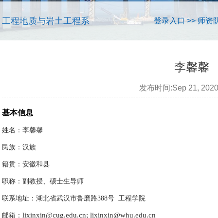
工程地质与岩土工程系
登录入口
>>
师资
李馨馨​
发布时间:Sep 21, 202
基本信息
姓名：李馨
馨
民族：汉族
籍贯：安徽和县
职称：副教授、硕士生导师
联系地址：湖北省武汉市鲁磨路
388
号
工程学院
lixinxin@cug.edu.cn; lixinxin@whu.edu.cn
邮箱：