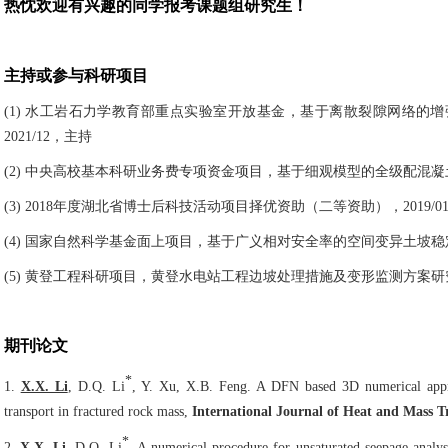
热忱欢迎有兴趣的同学报考课题组研究生！
主持或参与科研项目
(1)
水工岩石力学教育部重点实验室开放基金，基于离散裂隙网络的增
2021/12
，主持
(2)
中央高校基本科研业务费专项资金项目，基于细观模型的全级配混凝
(3) 2018
年度湖北省博士后科技活动项目择优资助（二等资助），
2019/01
(4)
国家自然科学基金面上项目，基于广义相对安全率的空间变异土坡稳
(5)
黄登工程科研项目，黄登水电站工程边坡处理措施及变形监测方案研
期刊论文
*
1.
X.X. Li
, D.Q. Li
, Y. Xu, X.B. Feng. A DFN based 3D numerical appr
transport in fractured rock mass,
International Journal of Heat and Mass T
*
2.
X.X. Li
, D.Q. Li
. A numerical procedure for unsaturated seepage analys